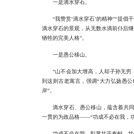
一是滴水穿石。
“我赞赏‘滴水穿石’的精神”“提
滴水穿石的景观，从无数水滴前仆后继
牺牲的完美人格”。
一是愚公移山。
“山不会加大增高，人却子孙无穷
到这则古老寓言，强调“大力弘扬愚公
岸”。
滴水穿石、愚公移山，蕴含着共
一贯的为政品格
——
“功成不必在我，
功成不必在我，彰显甘于奉献、甘