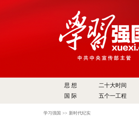
思 想
二十大时间
国 际
五个一工程
学习强国
>>
新时代纪实