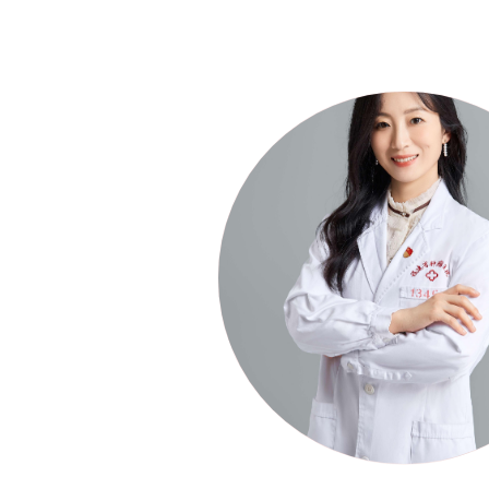
副主任医师职务 无研究方向 乳腺癌化疗，内分泌治疗，分子靶向治疗，免疫治疗及综合治疗
n个人简介 王丽莉，女，副主任医师，肿瘤学博士，毕业于福建医科大学。中
腺专业委员会常委，中国抗癌协会肿瘤异质性与个体化治疗专委会委员，中国老年肿瘤防治
专业委员会委员，福建省抗癌协会肿瘤科普专委会常委兼秘书，福建省肿瘤质控乳腺癌专家
癌...
新
郑静娴
张佳良
余辉
王晓江