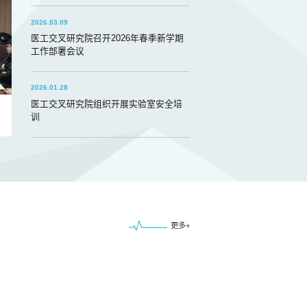
2026.03.09
医工交叉研究院召开2026年春季新学期
08
工作部署会议
教师课堂授课达标考核工作
香港中文大学李峥
2026.04
主任一行来我院开
2026.01.28
上岗教师课堂授课达标考核工作，全面检验
3月27日下午，香港中文大学医学院李
医工交叉研究院组织开展实验室安全培
助力新进教师夯实教学基本功，稳步提升师
行来福州大学医工交叉研究院开展学术交
训
本次考核由研究院卢春华教授主持，特别邀
张安国代表研究院对福州大学医工交叉研
宇煌教授、计算机与大数据学院吴运兵副教
介绍。随后，吴相君、王佐君、何齐洺、
程核心内容登台试讲。三位评委结合自身
展与阶段性成果。与会人员结合医工交叉领
更多+