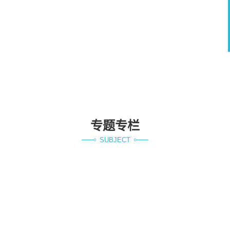
专题专栏
SUBJECT
学习贯彻习近平新时代中
国特色社会主义思想
深入学习贯彻党的二十届
三中全会精神 奋力开创世