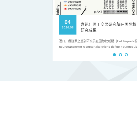
04
建省肿瘤医院陈炜生
喜讯！医工交叉研究院在国际权威期刊
2026.08
研究成果
建省肿瘤医院陈炜生主任一
近日，我院罗上益副研究员在国际权威期刊Cell Reports发表题
主持交流会。交流会上，
neurotransmitter receptor alterations define neuroregul
设进展及科研成果进行了
significance”的研究论文。该研究通过整合大规模癌
，分别汇报了近期研究进
统刻画了神经递质受体的改变，识别出与ERBB2具有功
学问题、技术路径及...
CHRM2，并系统揭示了具有预后价值的神经调控亚型。
向神...