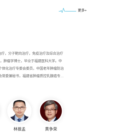
更多+
宋锦添
基本信息职称 副主任医师职务 无研究方向 消化道肿瘤电子邮件249599337@qq.co
博士、副主任医师主要科研项目1.基于人工智能大数据运用下胃癌分子分型之免疫型模
省自然科学基金面上项目，项目编号： 2022J011044。2022.08.01-2025.08.01，主持2.M
导BNIP3 m6A修饰促进线粒体自噬保护结直肠癌肝转移免受铁死亡的机制研究，福建
目，项目编号：2025Y9694...
振孟
黄争荣
胡丹
陈丽珠
曾奕