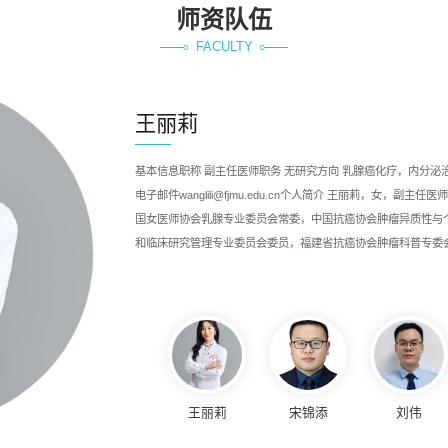
师资队伍
FACULTY
王维嘉
王丽莉
宋锦添
刘伟
林