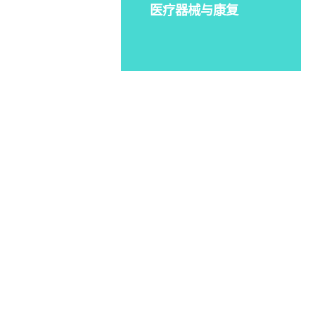
医疗器械与康复
学习贯彻党的二十届四中
全会精神