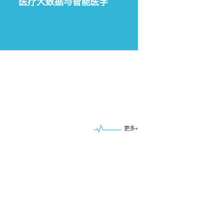
医疗大数据与智能医学
更多+
扎实开展党纪学习教育 全
面推进从严治党向纵深发
展