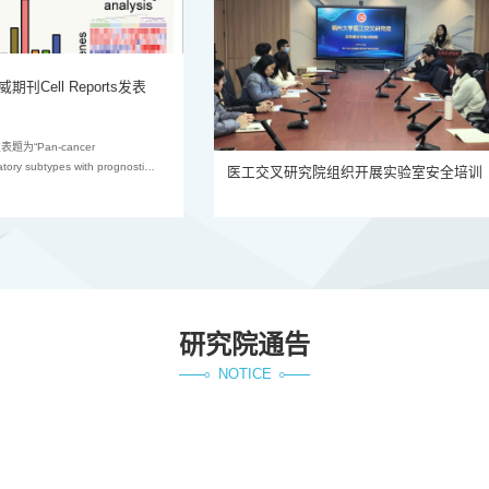
28
Cell Reports发表
我院开展2025年新上岗
2026.04
为“Pan-cancer
4月24日，医工交叉研究院组织开展2025年新
atory subtypes with prognostic
新上岗教师课堂授课能力，并开展专业化指导，
医工交叉研究院组织开展实验室安全培训
症多组学数据与功能实验，从多维度系
资队伍整体教学水平，有效保障课程教学质量。
能联系的潜在可靶向神经递质受体
请化学学院陈义平教授、物理与信息工程学院叶
这项研究为推进癌症神经科学及靶
授担任评委。考核现场，新教师依次围绕拟开课
丰...
研究院通告
NOTICE