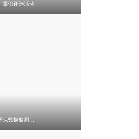
型案例评选活动
全省医保待遇政策暨推进长期护理保险制度建设和医保数据监测规划培训班在福州举办