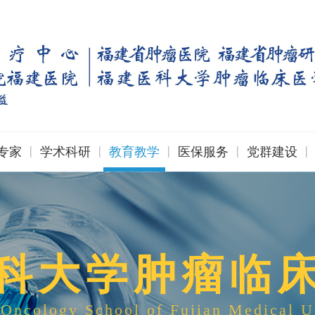
|
|
|
|
|
专家
学术科研
教育教学
医保服务
党群建设
科大学肿瘤临
 Oncology School of Fujian Medical U