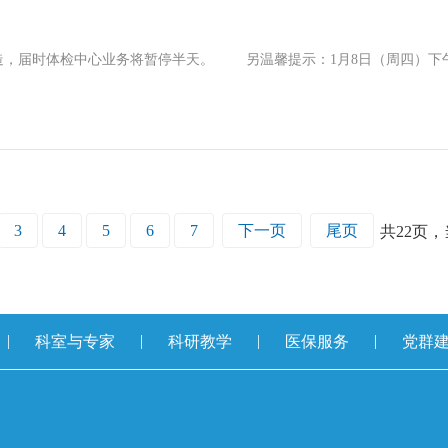
造，届时体检中心业务将暂停半天。 另温馨提示：1月8日（周四）
3
4
5
6
7
下一页
尾页
共
22
页，
|
|
|
|
科室与专家
科研教学
医保服务
党群