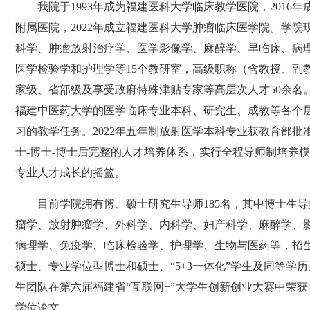
我院于
1993
年成为福建医科大学临床教学医院，
2016
年
附属医院，
2022
年成立福建医科大学肿瘤临床医学院。学院
科学、肿瘤放射治疗学、医学影像学、麻醉学、早临床、病
医学检验学和护理学等
15
个教研室，高级职称（含教授、副
家级、省部级及享受政府特殊津贴专家等高层次人才
50
余名
福建中医药大学的医学临床专业本科、研究生、成教等各个
习的教学任务。
2022
年五年制放射医学本科专业获教育部批
士
-
博士
-
博士后完整的人才培养体系，实行全程导师制培养模
专业人才成长的摇篮。
目前学院拥有博、硕士研究生导师
185
名，其中博士生导
瘤学、放射肿瘤学、外科学、内科学、妇产科学、麻醉学、
病理学、免疫学、临床检验学、护理学、生物与医药等，招
硕士、专业学位型博士和硕士、“
5+3
一体化”学生及同等学历
生团队在第六届福建省“互联网
+
”大学生创新创业大赛中荣获
学位论文。