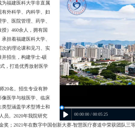
成为福建医科大学非直属
现有外科学、内科学、妇
理学、医院管理、药学、
教授）
460
余人，拥有国
。承担着福建医科大学、
层次的理论课和见习、实
准并招生，构建学士
-
硕
式，打造优秀放射医学
师
20
名。招生专业有肿
影像医学与核医学、临床
生类型涵盖学术型博士和
00:00:00 / 00:05:25
人员。
2020
年我院研究
金奖；
2021
年在数字中国创新大赛
-
智慧医疗赛道中荣获团队三