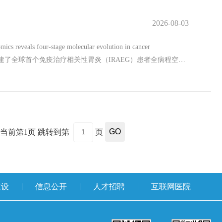
青年教师提供了展示自我、切磋教学技艺的舞台，更通过
2026-08-03
育教学改革，助力青年教师成长，为培养更多兼具过硬专业技
/审
-stage molecular evolution in cancer
技术，构建了全球首个免疫治疗相关性胃炎（IRAEG）患者全病程空间
立完成的通讯单位成果，也是我院肿瘤免疫团队持续研究产出
从时间与空间维度揭示了疾病由免疫损伤转向代谢修复，并最终
发展与恢复建立了完整的分子框架。 该研究为IRAEG的临
探索指明了方向。此项研究以临床问题为导向，是团队在免疫治
稿 石磊 陈平/文 林晶/审
当前第
1
页
跳转到第
页
GO
|
|
|
建设
信息公开
人才招聘
互联网医院