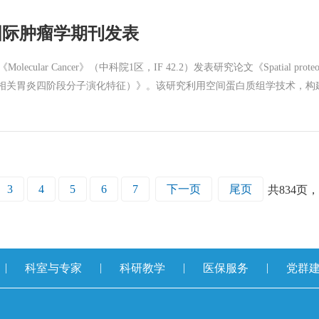
、林翔、洪雅萍、陈东 最受学生欢迎奖：洪雅萍 本次竞赛不仅为
国际肿瘤学期刊发表
新和教学方法的优化。肿瘤临床医学院将继续以教学竞赛为抓手，深化教
质量发展贡献力量。 教育处/供稿人 李阳明 曾艳萍/文 力超
（中科院1区，IF 42.2）发表研究论文《Spatial proteomics reveals four
间蛋白质组学揭示免疫治疗相关胃炎四阶段分子演化特征）》。该研究利用空间蛋白质组学
者，我院石磊、林中樵、张惠珊为论文的并列第一作者。本研究是我院独
基线到完全恢复的纵向随访，通过激光捕获显微切割结合高分辨率质谱，
现突破了以往主要依赖临床症状和病理表现的局限，为认识该疾病的发生、
发现的NETs相关蛋白和脂质代谢分子也为后续生物标志物及干预靶点的
成果。 黑色素瘤、泌尿、软组织肿瘤内科（肿瘤免疫治疗中心）/供
3
4
5
6
7
下一页
尾页
共
834
页，
|
|
|
|
科室与专家
科研教学
医保服务
党群