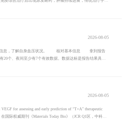
免疫综合治疗后出现原发耐药，肿瘤持续进展，传统治疗手段
储备及全身状况，制定“局部精准内放疗+微创消融减瘤+全身
脉球囊封堵新技术，成功打通钇-90治疗通道；同时采用
展射频消融治疗，针对性灭活肝内散在微小播散病灶，有效弥补大
原发灶及播散病灶明显退缩、肿瘤指标显下降，术后6个月复
2026-08-05
为患者施行根治性肝癌切除术。术后病理证实切除组织未见任
后肝功能稳步恢复，无并发症发生，已顺利康复出院。 郝明志
关键信息，了解自身血压状况。 核对基本信息 拿到报告
通过钇-90精准内放疗、经皮射频消融等多种局部微创技术联
有20个、夜间至少有7个有效数据。数据达标是报告结果具备
应答，打破肿瘤免疫逃逸机制，全方位抑制肿瘤增殖、侵袭与远
能是偶然波动，建议引起关注。 看趋势图 了解全天波动规
领域，持续整合钇-90精准内放疗、微创消融、靶向免疫、
个高峰，下午16:00—18:00为第二个高峰，凌晨2:00—
心优势，能有效破解晚期肝癌耐药、不可切除的临床难题，大
告中的夜间血压下降率，是临床判断血压节律是否正常的重要
术，为更多中晚期肿瘤患者打破生命困局、争取根治希望。
生仍会建议进行干预，关键就在于血压负荷指标。简单来说，
科等方面优质资源和先进技术，为患者提供一站式、一体化服
2026-08-05
参考标准以＜10%为准。血压负荷越高，意味着一天中血管处
是肝胆胰肿瘤诊治中心重要组成部分，是国家肿瘤区域医疗中心
忽视但临床较为关注的关键指标。目前医学判定标准为：起床
手段的同时还有丰富的非血管介入治疗技术，常规开展肝动脉
ing and early prediction of “T+A” therapeutic
生存在一定关联，也是医生调整降压药物使用时间和剂量的重
）、经皮门静脉栓塞术（PVE）、经皮食管胃底曲张静脉栓塞术
》在国际权威期刊《Materials Today Bio》（JCR Q1区，中科院1
产生不利影响。脉率正常范围为60-100次/分，同步反
条植入术、射频消融术（RFA）、微波消融术（MWA）、经皮碘
婷研究实习员、刘文翰博士为论文共同第一作者。 阿替利珠
估各器官供血状况的重要参考指标。 无需过度关注单次偶然的
液港植入术、胸腹主动脉瘤及夹层腔内隔绝术、外周血管血栓机