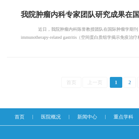
三等奖：刘秀珠、肖军、严明芳 优秀奖：李欣宁、陈潇
我院肿瘤内科专家团队研究成果在
以赛促教、以赛促学、以赛促改的方式，推动了教学理念的更
能与深厚人文素养的高素质医学人才、推动学院和医院高
近日，我院肿瘤内科陈誉教授团队在国际肿瘤学期刊《Molecular Cancer》
immunotherapy-related gastritis（空
蛋白质组图谱。我院陈誉、林晶、王雪枫为本文的共同通讯作
的一项高质量学术成果。 研究团队对IRAEG患者进行从
形成具有“分子记忆”特征新稳态的四阶段演化规律。这一发
床分期、病情评估及治疗策略优化提供了新的理论依据，其中
疗相关不良事件机制与精准管理领域持续深耕的又一重要
首页
上一页
1
2
|
|
|
首页
医院概况
新闻中心
重点学科