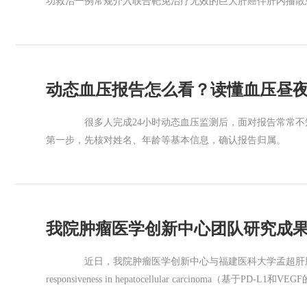
功救治一例常规介入联合靶免治疗无效的巨大肝癌伴肝内播
陷入僵局。为突破耐药困局，郝明志主任医师团队启动我院肝
双免疫控瘤”的阶梯式个体化治疗方案。 在实施钇-90治疗
钇-90同步HAIC协同增效新技术，精准提升肿瘤局部吸收
范围内放疗的局部治疗盲区，彻底清除隐匿微小转移灶，实现
动态血压报告怎么看？读懂血压昼
查影像发现肿瘤活性消失（影像学CR），肿瘤指标恢复正常
何存活肿瘤细胞，所有病灶彻底完全坏死，患者成功实现从“
很多人完成24小时动态血压监测后，面对报告常常不
主任医师介绍，本例患者属于典型的常规治疗耐药性不可切除
第一步，先核对姓名、年龄等基本信息，确认报告归属。 同
合干预，同时搭配全身免疫治疗，构建“局部精准灭瘤+全身
参考价值的前提。 看平均血压 判断整体血压是否超标 
期复发，实现局部根治与全身防控的协同增效。 方主亭副院
律 报告中的血压曲线趋势图，可以直观展示24小时血压的动态变
外科根治手术等前沿诊疗技术，构建起规范化、个体化、一站
3:00降至最低。 若曲线较为杂乱、波动幅度过大，可能
幅提升了难治性肝癌的手术转化率与临床治愈率。未来，团队
指标。根据血压波动特点，通常将其分为四种类型： 看血
复旦大学附属肿瘤医院福建医院肝胆胰肿瘤诊治中心作为国
我院肿瘤医学创新中心团队研究成
血压负荷是指24小时内血压超标的次数占总测量次数的百分比
务。是国内最早一批开展钇90-SIRT肝肿瘤介入治疗的
于高压状态的时间越长，发生血管损伤和病变的可能性也会
建设优先发展科室。是福建省内具有完善的肿瘤介入治疗体系
近日，我院肿瘤医学创新中心与福建医科大学孟超肝胆医院联合开展的研究《Near-infra
后2小时内收缩压平均值减去夜间睡眠时最低收缩压，若差值
化疗栓塞术（TACE）、肝动脉持续灌注化疗术（HAIC）、
responsiveness in hepatocellular carcinom
要参考依据。 看懂辅助关键指标 血压变异系数主要反映血
（PTVE）、经皮脾动脉栓塞术（PSE）、经颈静脉门体静脉分
区）发表。我院刘景丰教授、王建民研究员与福建医科大学
映心率状况，辅助评估心血管整体健康情况。 平均动脉压正
125放射性粒子植入术、经皮肝穿刺胆道引流管置入术（PT