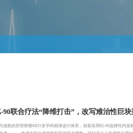
熟的肝胆肿瘤MDT多学科精准诊疗体系，创新采用钇-90选择性内放