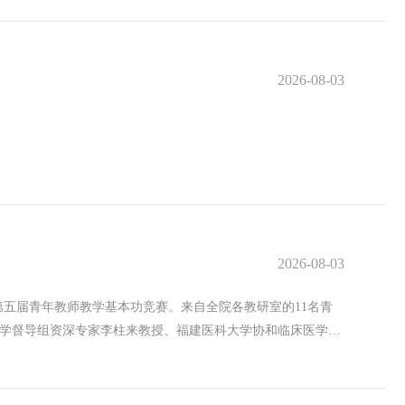
活体评估的检测手段，难以在治疗早期精准筛选适宜人群、预判
、血压负荷高、晨峰过高等隐蔽问题，对健康的影响更为显
病以及动脉瘤、动脉夹层、外周血管闭塞、动静脉血栓性疾病
VEGF，构建了双靶点近红外二区荧光纳米探针，实现活体层面
性化治疗方案。 心肺功能科/供稿 张艺森/文 蔡丹/
个体化治疗方案的优化提供了潜在影像学工具，有望推动肝癌免
2026-08-03
2026-08-03
五届青年教师教学基本功竞赛。来自全院各教研室的11名青
学督导组资深专家李柱来教授、福建医科大学协和临床医学院
业指导。 比赛分为教学演示和评委提问两个环节。参赛教师
年教师的教学创新能力和专业素养。评委们从教学设计、课堂
奖项和人员。 一等奖：王畅 二等奖：邹子骅、林金勇