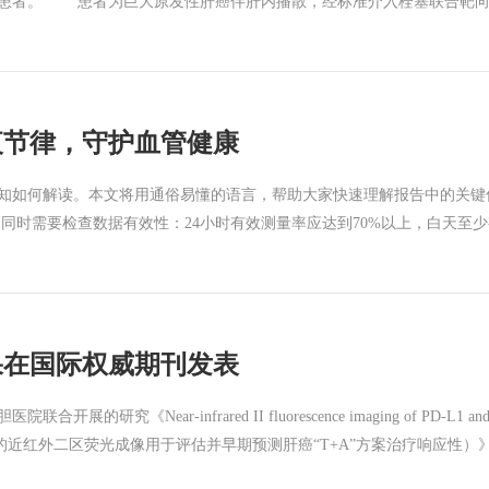
散患者。 患者为巨大原发性肝癌伴肝内播散，经标准介入栓塞联合靶向
胆肿瘤MDT多学科联合会诊，全面复盘患者病情，结合肿瘤负荷、肝功能
过程中，针对患者存在肝肺分流偏高的问题，郝明志主任医师团队采用肝静
剂量，顺利完成高难度钇-90选择性内放射治疗。在此基础上，团队精准开
肝脏病灶全方位、无死角清瘤。 联合方案实施2个月后，患者肝内巨大
夜节律，守护血管健康
。 经MDT再次评估，最终由肝胆外科刘景丰教授、张辉主任医师团队
影像学CR”到“病理完全缓解”，彻底消除肿瘤残留及复发隐患。患者术
知如何解读。本文将用通俗易懂的语言，帮助大家快速理解报告中的
肝癌，临床救治难度极大。临床针对此类疑难病例，需摒弃单一治疗模式，
时需要检查数据有效性：24小时有效测量率应达到70%以上，白天至少
长效控瘤”的一体化诊疗模式。双免疫治疗可有效激活机体自身抗肿瘤免疫
如果对应时段数值超过正常范围，提示该时间段血压整体偏高，不太可
长表示，我院肝胆肿瘤团队长期深耕中晚期、难治耐药性肝癌的临床攻坚
化。 健康人群的血压通常呈现“双峰一谷”规律：早上6:00—8:00为第一
式的肝癌转化诊疗体系。同时依托多学科协作、多技术叠加的精准诊疗核
提示血压调节功能存在异常。 看昼夜节律 读懂血压的“生物钟” 报
将持续深耕肿瘤精准诊疗领域，持续优化综合治疗策略，精进前沿微创技
压负荷 了解血管全天承压状态 有些人平均血压在正常范围内，但医
家肿瘤区域医疗中心建设的创新项目，整合外科、内科、介入科、放疗
果在国际权威期刊发表
，反映了血管全天的受压状态。 正常血压负荷范围为5%-15%，日常
单位，也是福建省首家开展该技术的单位。 肿瘤与血管微创介入治疗中心
相应增加。 重点关注 危险度较高的“血压晨峰” 血压晨峰是容易被
的少数医院之一，临床，教学，科研同步发展，具有丰富的血管介入治疗
red II fluorescence imaging of PD-L1 and VEGF for assess
＞35mmHg，则提示晨峰血压过高。 血压晨峰过高与心梗、脑梗的发
肝动脉栓塞术（TAE）、肝动脉放射性栓塞术（钇90微球放射性介入治疗
a（基于PD-L1和VEGF的近红外二区荧光成像用于评估并早期预测肝癌“T+A”方案治疗响应性）
压波动幅度，数值越高，提示血压波动越频繁，可能对心、脑、肾等靶器官
流术（TIPS）、门静脉支架+125I粒子条植入术、胆道支架+125I粒子
孟超肝胆医院张晓龙研究员为论文共同通讯作者，我院冯钜凯硕士、张钰
常范围为70-105mmHg，能够反映全身脏器的血液灌注压力，是评
CD）、腔静脉支架植入术、髂静脉支架植入术，腹腔神经阻滞术、静脉输