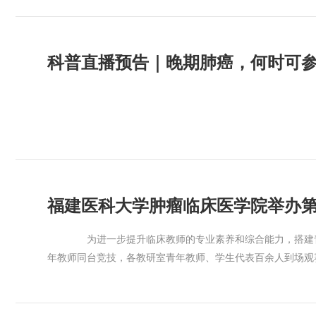
单抗联合贝伐珠单抗的“T+A”方案是目前不可切除肝细胞
血压升高，运动、情绪激动、袖带佩戴不当等，都可能导致血
械取栓以及血管闭塞支架成型术等。对头颈部肿瘤、胸部肿瘤
疗效，部分患者无效治疗后承受严重的毒副作用，同时造成医疗资
著。 需要提醒的是，动态血压报告仅作为临床参考，请勿
的介入治疗有丰富经验。 肿瘤与血管介入科/供稿 李
两种靶点蛋白的同步可视化检测，可于治疗初期有效区分肿瘤对
审
科普直播预告｜晚期肺癌，何时可
疫联合治疗的临床精准转化。 肿瘤医学创新中心/供
福建医科大学肿瘤临床医学院举办
为进一步提升临床教师的专业素养和综合能力，搭建青年
年教师同台竞技，各教研室青年教师、学生代表百余人到场观
省级青年教学名师孟泽武担任院外评委，我院力超、谢榕、
围绕临床医学专业主题，结合精心设计的教案与课件，以扎实
表现、教学效果、师者风范等方面进行综合评分，并针对每