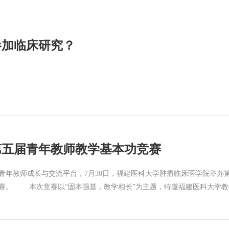
癌患者的一线治疗手段，已在临床中广泛应用。但目前缺乏可靠的微创、可
压临时波动，这类数值的参考价值有限。相较于单次血压升高，节律紊乱
、肝胆胰脾肿瘤、消化道肿瘤、妇科肿瘤、软组织肉瘤、肿瘤相关血管疾
源浪费。针对这一难题，研究团队聚焦“T+A”方案核心靶点PD-L1与
自行调整用药方案，具体诊疗请遵医嘱，由医生进行综合判断并制定个
玉洁/文 余文昌/审
“T+A”治疗的应答差异。该成果为肝癌“T+A”治疗疗效的早期评估、
参加临床研究？
稿 张钰婷/文 王建民/审
第五届青年教师教学基本功竞赛
教师成长与交流平台，7月30日，福建医科大学肿瘤临床医学院举办第
赛。 本次竞赛以“固本强基，教学相长”为主题，特邀福建医科大学教
林晶、姚梦夏等老师组成院内评委团，共同为参赛教师进行现场评分与专
的教学基本功、鲜明的教学风格和富有感染力的课堂呈现，充分展示了青
位选手逐一提出专业建议和改进方向。经过角逐，竞赛各奖项评出以下