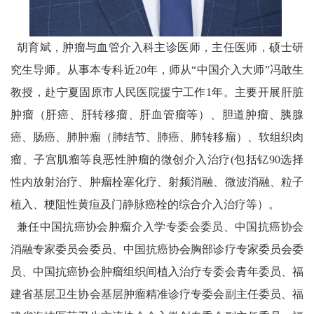
胡育斌，肿瘤与血管介入科主诊医师，主任医师，硕士研
究生导师。从事本专科近20年，师从“中国介入大师”冯敢生
教授，赴宁夏固原市人民医院援宁工作1年。主要开展肝脏
肿瘤（肝癌、肝转移瘤、肝血管瘤等）、胆道肿瘤、胰腺
癌、肠癌、肺肿瘤（肺结节、肺癌、肺转移瘤）、软组织肉
瘤、子宫肌瘤等良恶性肿瘤的微创介入治疗(包括钇90选择
性内放射治疗、肿瘤栓塞化疗、射频消融、微波消融、粒子
植入、梗阻性黄疸及门静脉癌栓的综合介入治疗等）。
兼任中国抗癌协会肿瘤介入学专委会委员、中国抗癌协会
消融专家委员会委员、中国抗癌协会胸部诊疗专家委员会委
员、中国抗癌协会肿瘤组织间植入治疗专委会青年委员、福
建省基层卫生协会基层肿瘤精准诊疗专委会副主任委员、福