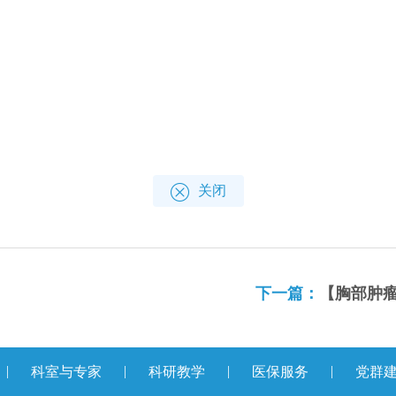
关闭
下一篇：
【胸部肿瘤内
|
|
|
|
科室与专家
科研教学
医保服务
党群