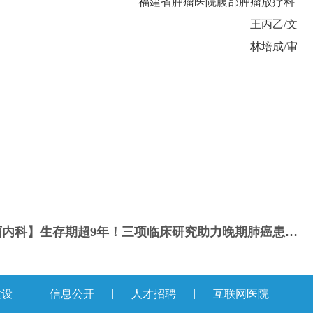
福建省肿瘤医院腹部肿瘤放疗科
王丙乙/文
林培成/审
科】生存期超9年！三项临床研究助力晚期肺癌患者“重启生活”
|
|
|
建设
信息公开
人才招聘
互联网医院