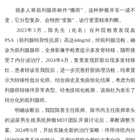
很多人将前列腺癌称作“懒癌”，这种肿瘤并非一成不
变，它分型复杂、会悄然“变脸”，诊疗更需精准判断。
2023年3月，陈先生（化名）在外院检查发现血
PSA（前列腺特异性抗原）高达44ng/ml，经前列腺活检，确
诊为前列腺腺癌，全身影像学检查提示多发骨转移，随即接
受了内分泌治疗。2024年4月，复查发现肝脏出现多发转移
灶，患者转诊至我院后，进一步完善肝脏病理活检，结果显
示为转移性低分化癌。结合病史及免疫组化结果，考虑为前
列腺癌转移伴异常表型。经免疫组化检测，该病灶为发生了
转分化的前列腺癌。
明确诊断后，我院陈誉主任医师、陈书尚主任医师牵头
的泌尿男生殖系统肿瘤MDT团队开展讨论后，果断调整方
案。2024年6月，开始实施全新的治疗策略：停用传统内分