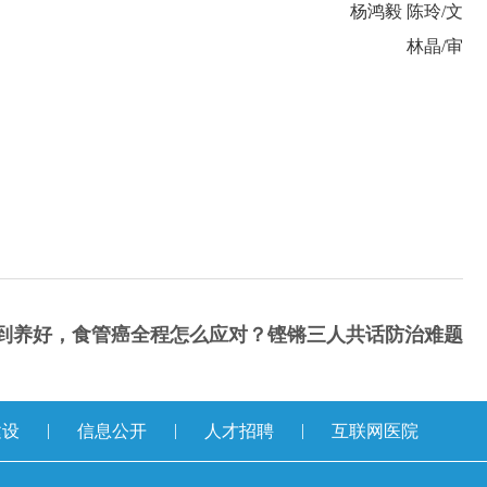
杨鸿毅 陈玲/文
林晶/审
到养好，食管癌全程怎么应对？铿锵三人共话防治难题
|
|
|
建设
信息公开
人才招聘
互联网医院